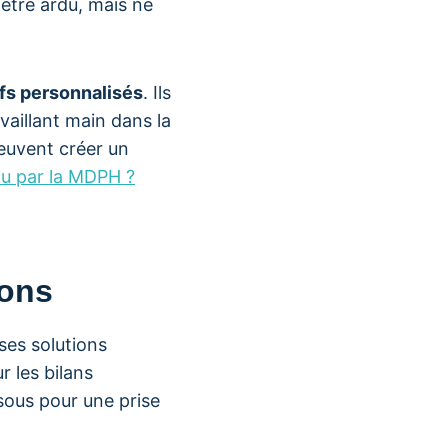
 être ardu, mais ne
fs personnalisés
. Ils
aillant main dans la
peuvent créer un
nu par la MDPH ?
ions
ses solutions
r les bilans
ssous pour une prise