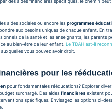
par des aides financières spécifiques, le chemin peut
es aides sociales ou encore les
programmes éducati
pondre aux besoins uniques de chaque enfant. En trav
sionnels de la santé et les enseignants, les parents 
ice au bien-être de leur enfant.
Le TDAH est-il recon
 auxquelles vous pouvez avoir droit.
inancières pour les rééducat
ien
pour fondamentales rééducations? Explorer diver
 budget surchargé. Des aides
financières
existent pou
nterventions spécifiques. Envisagez les options ci-de
e.