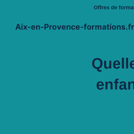
Aller
Offres de forma
au
contenu
Aix-en-Provence-formations.f
Quell
enfa