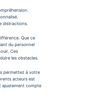
compréhension.
onnalisé.
e distractions.
différence. Que ce
lant du personnel
nouir. Ces
uire les obstacles.
us permettez à votre
érents acteurs est
it ajustement compte