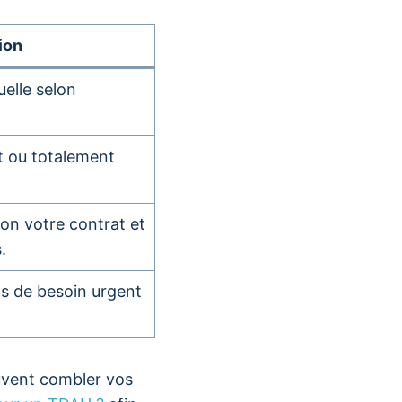
ion
elle selon
t ou totalement
lon votre contrat et
.
as de besoin urgent
euvent combler vos