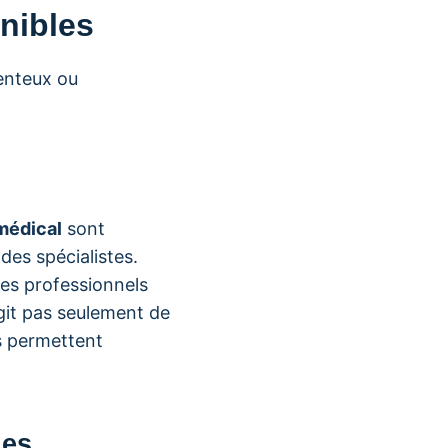
onibles
menteux ou
 médical
sont
des spécialistes.
Ces professionnels
’agit pas seulement de
es permettent
ues