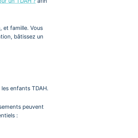
pour un TDAH ?
afin
 et famille. Vous
tion, bâtissez un
r les enfants TDAH.
issements peuvent
ntiels :